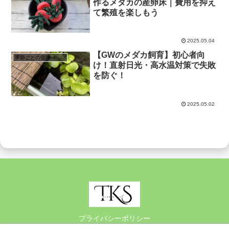
作るメダカの産卵床｜費用を抑え
て繁殖を楽しもう
2025.05.04
【GWのメダカ飼育】初心者向
季節ごとの管理（夏・冬）
け！直射日光・高水温対策で失敗
を防ぐ！
2025.05.02
プライバシーポリシー