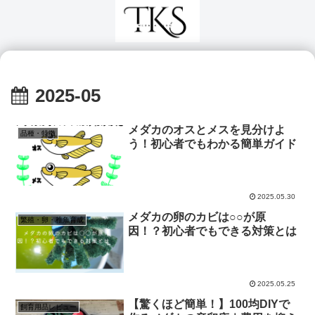
2025-05
メダカのオスとメスを見分けよ
品種・特徴
う！初心者でもわかる簡単ガイド
2025.05.30
メダカの卵のカビは○○が原
繁殖・卵・稚魚育成
因！？初心者でもできる対策とは
2025.05.25
【驚くほど簡単！】100均DIYで
飼育用品レビュー