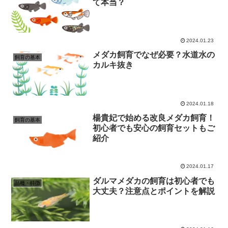
て本当？
2024.01.23
メダカ飼育でなぜ必要？水道水の
飼育の基本
カルキ抜き
2024.01.18
楊貴妃で始める改良メダカ飼育！
飼育の基本
初心者でも安心の飼育セットもご
紹介
2024.01.17
ダルマメダカの飼育は初心者でも
品種・特徴
大丈夫？注意点とポイントを解説