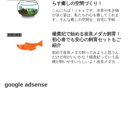
要です。今回は、メダカ水...
らす癒しの空間づくり！
こんにちは！ｔｋｓです。水草や生き物
が泳ぐ姿は、私たちの心を癒してくれま
す。そんな癒しの空間を、自宅に手軽に
作ることができるのが、ボトルアクアリ
ウムです。ボトルアクアリウムは、小さ
なボトルや瓶の中に、水草やメダカなど
楊貴妃で始める改良メダカ飼育！
飼育の基本
の生き物を飼育する方法で...
初心者でも安心の飼育セットもご
紹介
初めて改良メダカ飼ってみようと思うん
だけど何がいいかな？楊貴妃っていう品
種が飼いやすいらしいよ！改良メダカの
楊貴妃は、鮮やかな朱赤色の体色が特徴
的な品種です。丈夫で飼育しやすいた
め、初心者でも始めやすいのが魅力で
す。この記事では、楊貴妃でメ...
google adsense