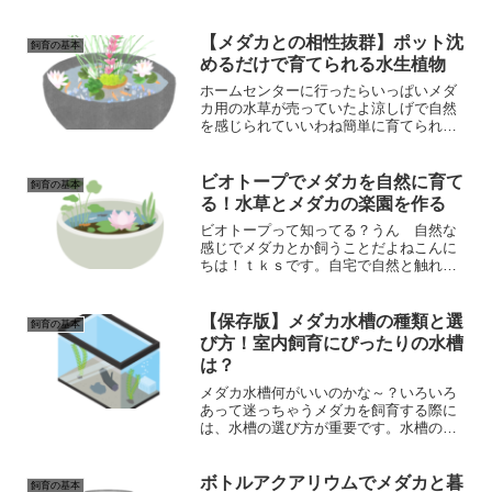
りやすく解説します。必要な道具から、
春に始めるメリット、水換えを楽にする
工夫まで。日常のふとした癒やしになる
【メダカとの相性抜群】ポット沈
飼育の基本
「メダカのいる暮らし」を始めてみませ
めるだけで育てられる水生植物
んか？
ホームセンターに行ったらいっぱいメダ
カ用の水草が売っていたよ涼しげで自然
を感じられていいわね簡単に育てられる
のかな～？こんにちは！ｔｋｓです。水
槽の中で泳ぐメダカの姿は愛らしく、癒
しの効果も抜群です。メダカを飼育する
ビオトープでメダカを自然に育て
飼育の基本
だけでなく、水草を一緒に...
る！水草とメダカの楽園を作る
ビオトープって知ってる？うん 自然な
感じでメダカとか飼うことだよねこんに
ちは！ｔｋｓです。自宅で自然と触れ合
いたい。そんな願いを叶えてくれるのが
ビオトープです。ビオトープとは、動植
物が安定して生活できる生息空間のこ
【保存版】メダカ水槽の種類と選
飼育の基本
と。小さな池や水槽で、水草...
び方！室内飼育にぴったりの水槽
は？
メダカ水槽何がいいのかな～？いろいろ
あって迷っちゃうメダカを飼育する際に
は、水槽の選び方が重要です。水槽の種
類やサイズによって、メダカの飼育環境
や見た目が大きく変わってきます。メダ
カを飼育する際には、まず水槽選びが重
ボトルアクアリウムでメダカと暮
飼育の基本