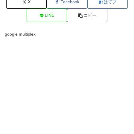
X
Facebook
はてブ
LINE
コピー
google multiplex