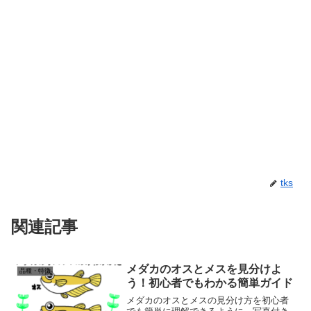
tks
関連記事
メダカのオスとメスを見分けよ
品種・特徴
う！初心者でもわかる簡単ガイド
メダカのオスとメスの見分け方を初心者