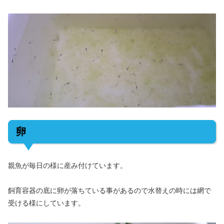
卵
親魚が毎日の様に産み付けています。
飼育容器の底に卵が落ちている事があるので水替えの時には網で
受ける様にしています。