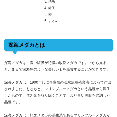
幼魚
針子
卵
まとめ
深海メダカとは
深海メダカは、青い腹膜が特徴の改良メダカです。上から見る
と、まるで深海魚のような美しい姿を鑑賞することができます。
深海メダカは、1990年代に兵庫県の淡水魚養殖業者によって作出
されました。もともと、マリンブルーメダカという品種から派生
したもので、体外光を取り除くことで、より青い腹膜を強調した
品種です。
深海メダカは、幹之メダカの派生系であるマリンブルーメダカか