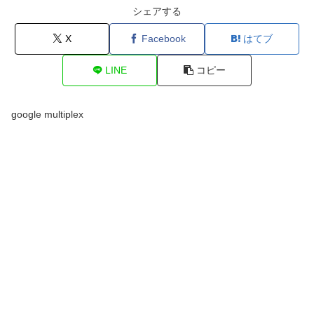
シェアする
X
Facebook
はてブ
LINE
コピー
google multiplex