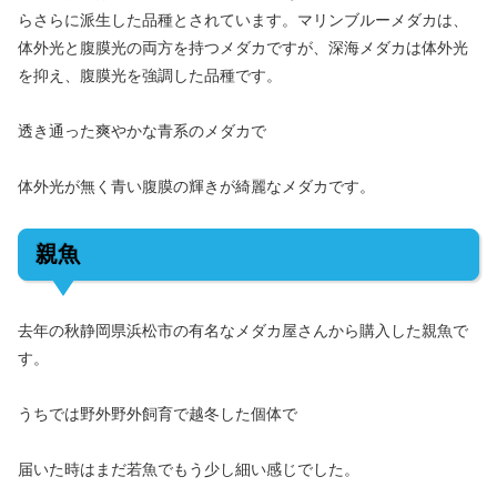
らさらに派生した品種とされています。マリンブルーメダカは、
体外光と腹膜光の両方を持つメダカですが、深海メダカは体外光
を抑え、腹膜光を強調した品種です。
透き通った爽やかな青系のメダカで
体外光が無く青い腹膜の輝きが綺麗なメダカです。
親魚
去年の秋静岡県浜松市の有名なメダカ屋さんから購入した親魚で
す。
うちでは野外野外飼育で越冬した個体で
届いた時はまだ若魚でもう少し細い感じでした。