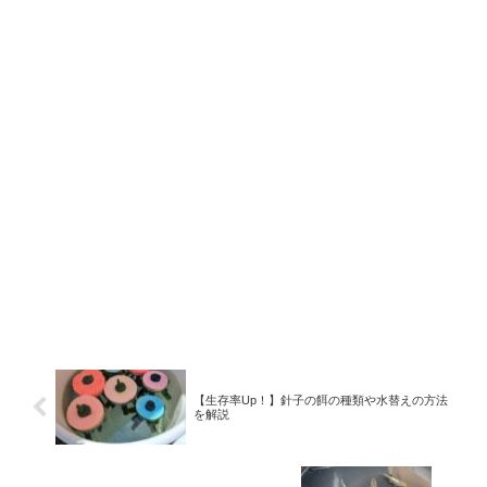
【生存率Up！】針子の餌の種類や水替えの方法
を解説