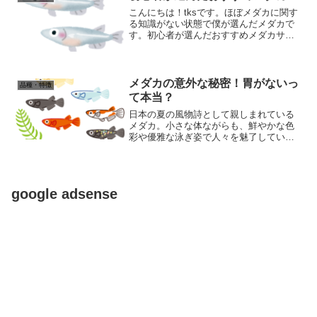
く登場しています。しかし、...
こんにちは！tksです。ほぼメダカに関す
る知識がない状態で僕が選んだメダカで
す。初心者が選んだおすすめメダカサフ
ァイア夜桜ゴールドラメ王×サファイア深
海松井鰭長オロチ黒メダカサファイア黒
ラメ幹之の中で青色ラメ鱗を多く持つ改
良メダカ。横浜にあ...
メダカの意外な秘密！胃がないっ
品種・特徴
て本当？
日本の夏の風物詩として親しまれている
メダカ。小さな体ながらも、鮮やかな色
彩や優雅な泳ぎ姿で人々を魅了していま
す。そんなメダカには、意外な秘密があ
るのをご存知でしょうか？それは、なん
と胃がないということなのです。胃と
は、食べ物を消化する役割を...
google adsense