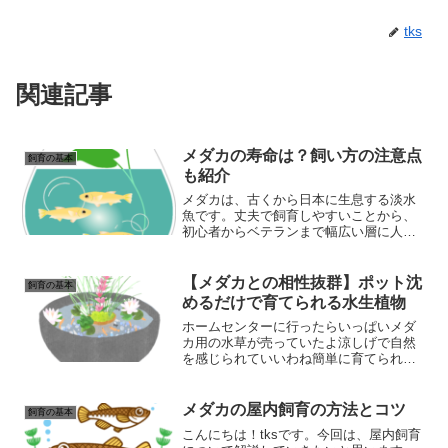
tks
関連記事
メダカの寿命は？飼い方の注意点
飼育の基本
も紹介
メダカは、古くから日本に生息する淡水
魚です。丈夫で飼育しやすいことから、
初心者からベテランまで幅広い層に人気
があります。メダカの寿命は、自然界で
は1～3年程度とされています。これは、
天敵や環境の変化などの影響を受けやす
【メダカとの相性抜群】ポット沈
飼育の基本
いためです。飼育下では...
めるだけで育てられる水生植物
ホームセンターに行ったらいっぱいメダ
カ用の水草が売っていたよ涼しげで自然
を感じられていいわね簡単に育てられる
のかな～？こんにちは！ｔｋｓです。水
槽の中で泳ぐメダカの姿は愛らしく、癒
しの効果も抜群です。メダカを飼育する
メダカの屋内飼育の方法とコツ
飼育の基本
だけでなく、水草を一緒に...
こんにちは！tksです。今回は、屋内飼育