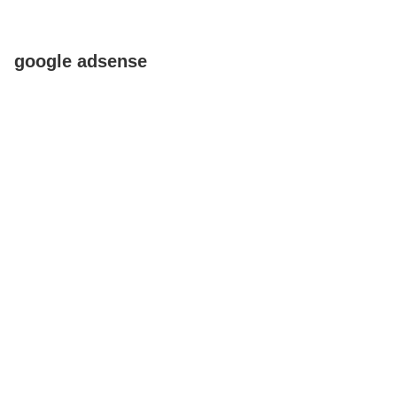
プルなデザインのものから、水草や流木
などを用いた凝ったデザインのものま
で、さまざまな種類があります。今回
は、メダカ水槽のレイアウトで...
google adsense