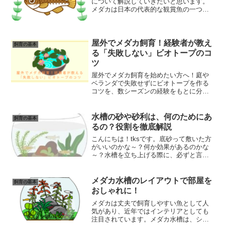
について解説していきたいと思います。
メダカは日本の代表的な観賞魚の一つ
で、色や形が豊富にある品種改良メダカ
や、丈夫で繁殖しやすい野生種メダカな
どがあります。メダカは水質や水温の変
化に比較的強く、飼育も...
屋外でメダカ飼育！経験者が教え
飼育の基本
る「失敗しない」ビオトープのコ
ツ
屋外でメダカ飼育を始めたい方へ！庭や
ベランダで失敗せずにビオトープを作る
コツを、数シーズンの経験をもとに分か
りやすく解説します。必要な道具から、
春に始めるメリット、水換えを楽にする
工夫まで。日常のふとした癒やしになる
水槽の砂や砂利は、何のためにあ
飼育の基本
「メダカのいる暮らし」を始めてみませ
るの？役割を徹底解説
んか？
こんにちは！tksです。底砂って敷いた方
がいいのかな～？何か効果があるのかな
～？水槽を立ち上げる際に、必ずと言っ
ていいほど必要となるのが砂や砂利で
す。水草や水生植物を植えたり、魚の隠
れ家を作ったり、水質を安定させたりす
メダカ水槽のレイアウトで部屋を
飼育の基本
るために、砂や砂利は欠...
おしゃれに！
メダカは丈夫で飼育しやすい魚として人
気があり、近年ではインテリアとしても
注目されています。メダカ水槽は、シン