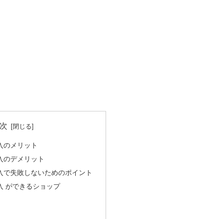
次
入のメリット
入のデメリット
入で失敗しないためのポイント
入 ができるショップ