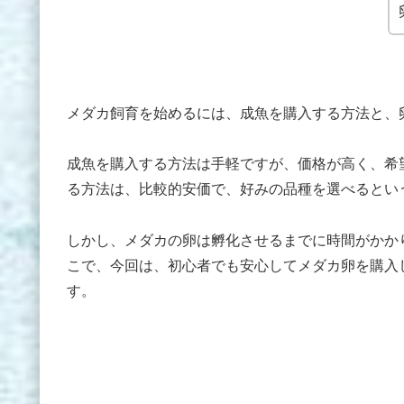
メダカ飼育を始めるには、成魚を購入する方法と、
成魚を購入する方法は手軽ですが、価格が高く、希
る方法は、比較的安価で、好みの品種を選べるとい
しかし、メダカの卵は孵化させるまでに時間がかか
こで、今回は、初心者でも安心してメダカ卵を購入
す。