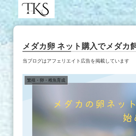
メダカ卵 ネット購入でメダカ
当ブログはアフェリエイト広告を掲載しています
繁殖・卵・稚魚育成