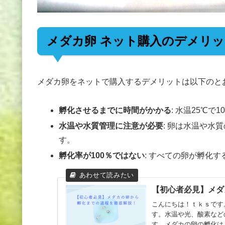
メダカ卵 ネット購入のデメリ
メダカ卵をネットで購入するデメリットは以下のと
孵化させるまでに時間がかかる
: 水温25℃で
水温や水質管理に注意が必要
: 卵は水温や水
す。
孵化率が100％ではない
: すべての卵が孵化
【初心者必見】メダ
こんにちは！ｔｋｓです
す。水温や光、酸素など
す。メダカの卵の孵化は