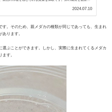
2024.07.10
です。そのため、親メダカの種類が同じであっても、生まれ
があります。
に選ぶことができます。しかし、実際に生まれてくるメダカ
ります。