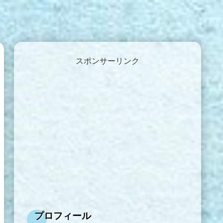
スポンサーリンク
プロフィール