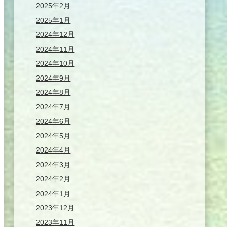
2025年2月
2025年1月
2024年12月
2024年11月
2024年10月
2024年9月
2024年8月
2024年7月
2024年6月
2024年5月
2024年4月
2024年3月
2024年2月
2024年1月
2023年12月
2023年11月