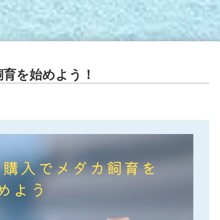
飼育を始めよう！