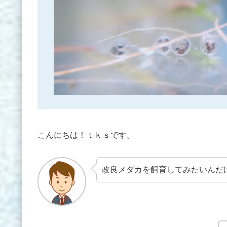
こんにちは！ｔｋｓです。
改良メダカを飼育してみたいんだ