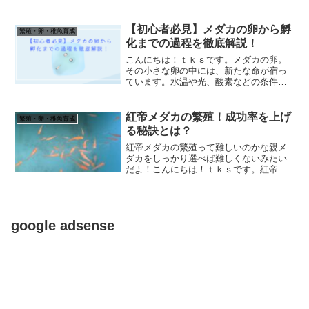
の？」「どうすればちゃんと孵化させら
れるの？」といった疑問や不安を抱えて
いる方も多いのではないでしょうか。こ
【初心者必見】メダカの卵から孵
繁殖・卵・稚魚育成
の記事では、メダカの卵が...
化までの過程を徹底解説！
こんにちは！ｔｋｓです。メダカの卵。
その小さな卵の中には、新たな命が宿っ
ています。水温や光、酸素などの条件が
整えば、卵は数日で孵化し、小さなメダ
カが誕生します。メダカの卵の孵化は、
自然の神秘を感じられる貴重な体験で
紅帝メダカの繁殖！成功率を上げ
繁殖・卵・稚魚育成
す。卵の成長を観察したり、...
る秘訣とは？
紅帝メダカの繁殖って難しいのかな親メ
ダカをしっかり選べば難しくないみたい
だよ！こんにちは！ｔｋｓです。紅帝メ
ダカは、美しい体色と優雅な泳ぎ姿で人
気の高いメダカです。しかし、繁殖とな
ると難しさを感じる方も多いのではない
でしょうか。この記事では...
google adsense