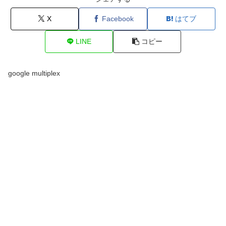
X
Facebook
はてブ
LINE
コピー
google multiplex