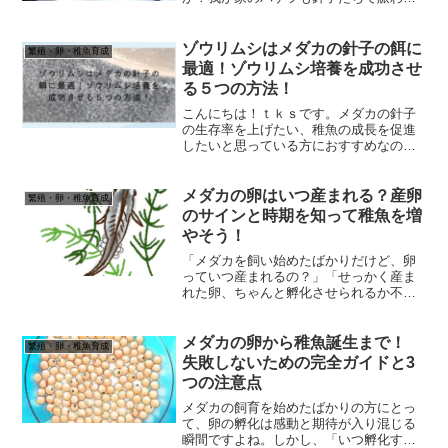
ています。そこで今回は針子の餌の種類
や水替えの方法をお話していきます。針
子の餌一般的はメダカの卵が孵化するに
ゾウリムシはメダカの針子の餌に
繁殖・卵・稚魚育成
は250℃が必要とさ...
最適！ゾウリムシ培養を成功させ
る５つの方法！
こんにちは！ｔｋｓです。メダカの針子
の生存率を上げたい、稚魚の成長を促進
したいと思っている方におすすめなの
が、ゾウリムシです。ゾウリムシは微生
物の一種で、メダカの針子や稚魚にとっ
て最適な餌と言われています。しかし、
メダカの卵はいつ産まれる？産卵
繁殖・卵・稚魚育成
いざ培養を始めようと思うと...
のサインと時期を知って稚魚を増
やそう！
「メダカを飼い始めたばかりだけど、卵
っていつ産まれるの？」「せっかく産ま
れた卵、ちゃんと孵化させられるか不
安…」メダカ飼育を始めたばかりのあな
たは、こんな悩みを抱えていませんか？
メダカはとても身近な生き物ですが、卵
メダカの卵から稚魚誕生まで！
繁殖・卵・稚魚育成
から新しい命が誕生する瞬間...
失敗しないための完全ガイドと3
つの注意点
メダカの飼育を始めたばかりの方にとっ
て、卵の孵化は感動と期待が入り混じる
瞬間ですよね。しかし、「いつ孵化する