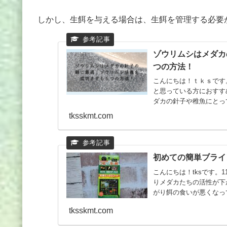
しかし、生餌を与える場合は、生餌を管理する必要
ゾウリムシはメダカ
つの方法！
こんにちは！ｔｋｓです
と思っている方におすす
ダカの針子や稚魚にとっ
思うと...
tksskmt.com
初めての簡単ブライ
こんにちは！tksです
りメダカたちの活性が下
がり餌の食いが悪くなっ
き...
tksskmt.com