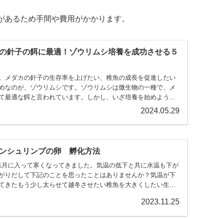
があるため手間や費用がかかります。
の針子の餌に最適！ゾウリムシ培養を成功させる５
。メダカの針子の生存率を上げたい、稚魚の成長を促進したい
めなのが、ゾウリムシです。ゾウリムシは微生物の一種で、メ
て最適な餌と言われています。しかし、いざ培養を始めようと
2024.05.29
ンシュリンプの卵 孵化方法
。11月に入って寒くなってきました。気温の低下と共に水温も下が
がりだして下記のことを思ったことはありませんか？気温が下
てきたもう少し太らせて越冬させたい稚魚を大きくしたい生
2023.11.25