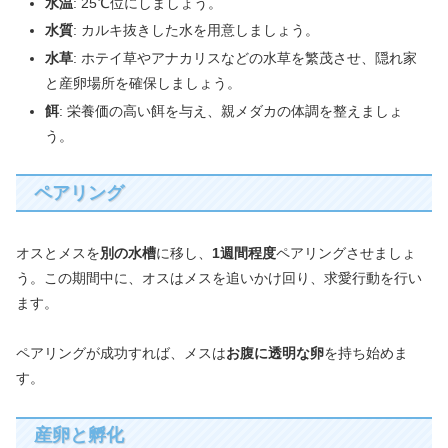
水温
: 25℃位にしましょう。
水質
: カルキ抜きした水を用意しましょう。
水草
: ホテイ草やアナカリスなどの水草を繁茂させ、隠れ家
と産卵場所を確保しましょう。
餌
: 栄養価の高い餌を与え、親メダカの体調を整えましょ
う。
ペアリング
オスとメスを
別の水槽
に移し、
1週間程度
ペアリングさせましょ
う。この期間中に、オスはメスを追いかけ回り、求愛行動を行い
ます。
ペアリングが成功すれば、メスは
お腹に透明な卵
を持ち始めま
す。
産卵と孵化