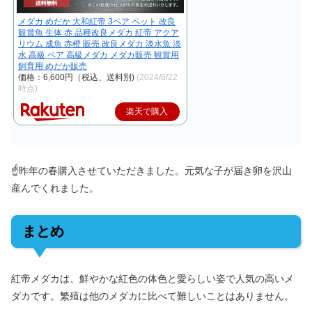
メダカ めだか 大和紅帝 3ペア ペット 改良
観賞魚 生体 赤 品種改良メダカ 紅帝 アクア
リウム 成魚 赤橙 販売 改良メダカ 淡水魚 淡
水 高級 ペア 高級メダカ メダカ販売 観賞用
飼育用 めだか販売
価格：6,600円（税込、送料別)
(2024/6/22
時点)
楽天で購入
☝昨年の春購入させていただきました。元気な子が届き卵を沢山
産んでくれました。
まとめ
紅帝メダカは、鮮やかな紅色の体色と愛らしい姿で人気の高いメ
ダカです。繁殖は他のメダカに比べて難しいことはありません。