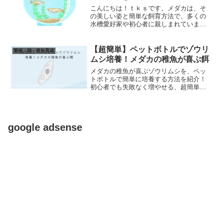
こんにちは！ｔｋｓです。メダカは、そ
の美しい姿と簡単な飼育方法で、多くの
水槽愛好家や初心者に親しまれていま
す。そして、メダカの魅力の1つとして挙
げられるのが、その繁殖です。初心者で
も簡単に取り組めるメダカのペアリング
【超簡単】ペットボトルでゾウリ
繁殖・卵・稚魚育成
方法は、新たな趣味を探し...
ムシ培養！メダカの稚魚が喜ぶ餌
メダカの稚魚が喜ぶゾウリムシを、ペッ
トボトルで簡単に培養する方法を紹介！
初心者でも失敗なく増やせる、超簡単な
やり方を解説します。
google adsense