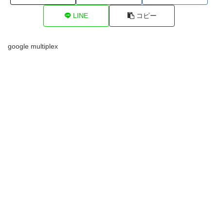
LINE
コピー
google multiplex