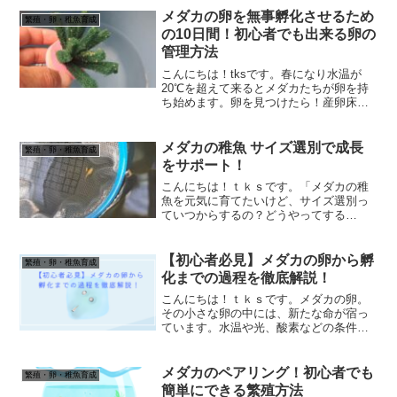
物の一種で、メダカの針子や稚魚にとっ
て最適な餌と言われています。しかし、
メダカの卵を無事孵化させるため
繁殖・卵・稚魚育成
いざ培養を始めようと思うと...
の10日間！初心者でも出来る卵の
管理方法
こんにちは！tksです。春になり水温が
20℃を超えて来るとメダカたちが卵を持
ち始めます。卵を見つけたら！産卵床な
どを入れましょう。すると卵を産み付け
てくれるいると思います。メダカの卵は
孵化するまで水温25℃で約10日間と言わ
メダカの稚魚 サイズ選別で成長
繁殖・卵・稚魚育成
れています。そこ...
をサポート！
こんにちは！ｔｋｓです。「メダカの稚
魚を元気に育てたいけど、サイズ選別っ
ていつからするの？どうやってする
の？」そんな疑問をお持ちのあなたへ。
この記事では、メダカの稚魚のサイズ選
別の重要性や、具体的な方法についてわ
【初心者必見】メダカの卵から孵
繁殖・卵・稚魚育成
かりやすく解説します。サイズ...
化までの過程を徹底解説！
こんにちは！ｔｋｓです。メダカの卵。
その小さな卵の中には、新たな命が宿っ
ています。水温や光、酸素などの条件が
整えば、卵は数日で孵化し、小さなメダ
カが誕生します。メダカの卵の孵化は、
自然の神秘を感じられる貴重な体験で
メダカのペアリング！初心者でも
繁殖・卵・稚魚育成
す。卵の成長を観察したり、...
簡単にできる繁殖方法