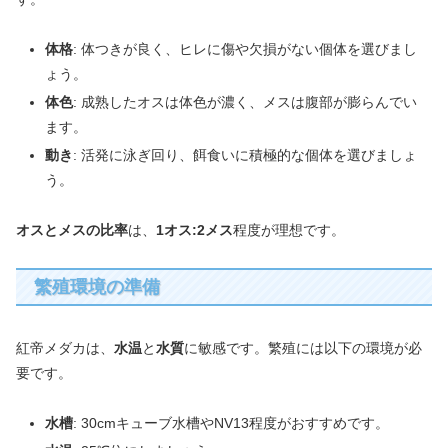
体格
: 体つきが良く、ヒレに傷や欠損がない個体を選びまし
ょう。
体色
: 成熟したオスは体色が濃く、メスは腹部が膨らんでい
ます。
動き
: 活発に泳ぎ回り、餌食いに積極的な個体を選びましょ
う。
オスとメスの比率
は、
1オス:2メス
程度が理想です。
繁殖環境の準備
紅帝メダカは、
水温
と
水質
に敏感です。繁殖には以下の環境が必
要です。
水槽
: 30cmキューブ水槽やNV13程度がおすすめです。