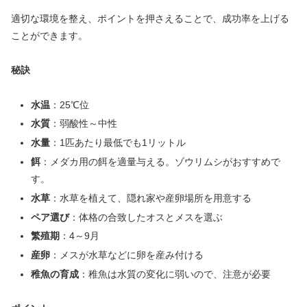
適切な環境を整え、ポイントを押さえることで、成功率を上げる
ことができます。
秘訣
水温
：25℃位
水質
：弱酸性～中性
水量
：1匹あたり最低でも1リットル
餌
：メダカ用の餌を適量与える。ゾウリムシがおすすめで
す。
水草
：水草を植えて、隠れ家や産卵場所を用意する
ペア選び
：体格の合致したオスとメスを選ぶ
繁殖期
：4～9月
産卵
：メスが水草などに卵を産み付ける
稚魚の育成
：稚魚は水質の変化に弱いので、注意が必要