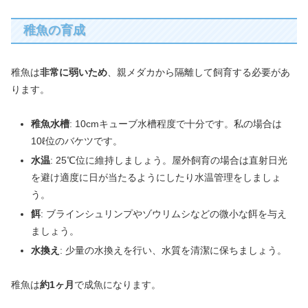
稚魚の育成
稚魚は
非常に弱いため
、親メダカから隔離して飼育する必要があ
ります。
稚魚水槽
: 10cmキューブ水槽程度で十分です。私の場合は
10ℓ位のバケツです。
水温
: 25℃位に維持しましょう。屋外飼育の場合は直射日光
を避け適度に日が当たるようにしたり水温管理をしましょ
う。
餌
: ブラインシュリンプやゾウリムシなどの微小な餌を与え
ましょう。
水換え
: 少量の水換えを行い、水質を清潔に保ちましょう。
稚魚は
約1ヶ月
で成魚になります。